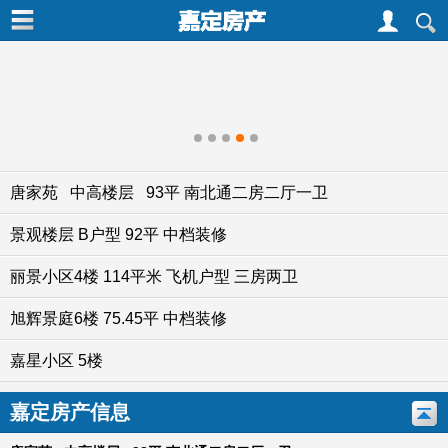
1
2
3
4
5
唐家苑 中高楼层 93平 南北通二房二厅一卫
景观楼层 B户型 92平 中档装修
丽景小区4楼 114平米 飞机户型 三房两卫
旭辉景庭6楼 75.45平 中档装修
嘉星小区 5楼
嘉定房产信息