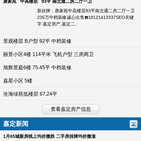
唐家苑 中高楼层 93平 南北通二房二厅一卫
新挂牌：唐家苑中高楼层93平南北通二房二厅一卫
235万中档装修诚心出售☎️18121413337SEO关键
字:嘉定房产,嘉定二..
景观楼层 B户型 92平 中档装修
丽景小区4楼 114平米 飞机户型 三房两卫
旭辉景庭6楼 75.45平 中档装修
嘉星小区 5楼
沧海绿苑低楼层 67.24平
查看嘉定房产信息
嘉定新闻
1月65城新房线上均价微跌 二手房挂牌均价微涨