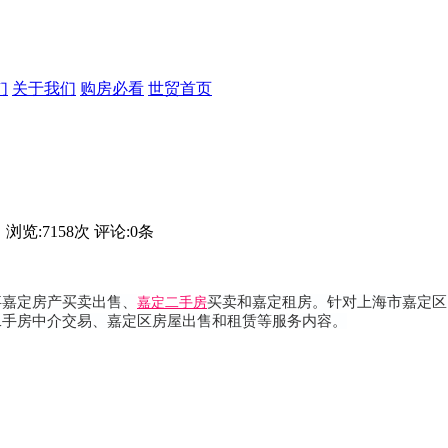
们
关于我们
购房必看
世贸首页
 浏览:
7158
次 评论:
0
条
事嘉定房产买卖出售、
买卖和嘉定租房。针对上海市嘉定区
嘉定二手房
二手房中介交易、嘉定区房屋出售和租赁等服务内容。