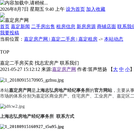
2026
年
8
月
7
日
星期五
9
:
40
上午
设为首页
加入收藏
首页
嘉定新闻
二手房出售
租房信息
新房房源
商铺店面
联系我
我要投稿
当前位置：
嘉定房产网 | 嘉定二手房 | 嘉定租房
->
本站动态
TOP
嘉定二手房买卖 找志宏房产 联系我们
2021-05-27 15:12:12
来源:
嘉定房产网
作者:笛声悠扬 【
大
中
小
】
本站
嘉定房产网
是
上海志弘房地产经纪事务所
的
官方网站
，主要从
市场的体系分别为嘉定区商业房产、住宅房产、工业房产、嘉定区
上海志弘房地产经纪事务所 联系方式