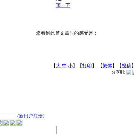
顶一下
您看到此篇文章时的感受是：
【
大
中
小
】【
打印
】
【
繁体
】【
投稿
分享到:
(
新用户注册
)